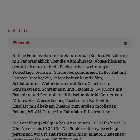
mehr (6 ) »
mehr (6 ) »
mehr (6 ) »
Details
Ruhige Ferienwohnung direkt unterhalb Schloss Hirschberg
mit Panoramablick über die Altmühlstadt. Abgeschlossene,
gemütlich eingerichtete Dachgeschosswohnung in
Südostlage, Diele mit Garderobe, geräumiges, helles Bad mit
Fenster, Dusche/WC, Spiegelschrank und Föhn,
Schlafzimmer, Wohnzimmer mit Sofa, Couchtisch,
Schrankwand, Schreibtisch und Flachbild-TV, Küche mit
Backofen und Ceranplatte, Kühlschrank inkl. Gefrierfach,
Mikrowelle, Wasserkocher, Toaster und Kaffeefilter,
Essplatz mit direktem Zugang zum großen möblierten
Balkon; WLAN, Garage für Fahrräder, E-Ladestation.
Die Bezahlung erfolgt in bar. Anreise von 13.00 Uhr bis 17.00
Uhr. Abreise bis 10.00 Uhr. Die Schlüsselübergabe erfolgt
persönlich vor Ort. Haustiere sind nicht erlaubt. Zustellbett:
vorhanden (Aufpreis 10 EUR/Nacht).