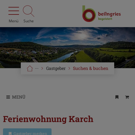
Menü
Suche
···
Gastgeber
Suchen & buchen
MENÜ
Ferienwohnung Karch
Gastgeber merken