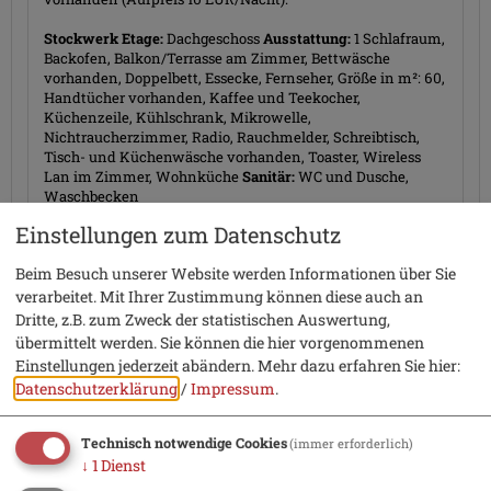
Stockwerk Etage:
Dachgeschoss
Ausstattung:
1 Schlafraum,
Backofen, Balkon/Terrasse am Zimmer, Bettwäsche
vorhanden, Doppelbett, Essecke, Fernseher, Größe in m²: 60,
Handtücher vorhanden, Kaffee und Teekocher,
Küchenzeile, Kühlschrank, Mikrowelle,
Nichtraucherzimmer, Radio, Rauchmelder, Schreibtisch,
Tisch- und Küchenwäsche vorhanden, Toaster, Wireless
Lan im Zimmer, Wohnküche
Sanitär:
WC und Dusche,
Waschbecken
Größe (Quadratmeter): 60
Einstellungen zum Datenschutz
Mindestaufenthalt: 7 Nächte
Beim Besuch unserer Website werden Informationen über Sie
Belegung: 1-2 Personen
verarbeitet. Mit Ihrer Zustimmung können diese auch an
Dritte, z.B. zum Zweck der statistischen Auswertung,
Verfügbarkeiten anzeigen
übermittelt werden. Sie können die hier vorgenommenen
Einstellungen jederzeit abändern.
Mehr dazu erfahren Sie hier:
Datenschutzerklärung
/
Impressum
.
Informationen von Ihrem Gastgeber
Technisch notwendige Cookies
(immer erforderlich)
↓
1
Dienst
Ausstattung & Information