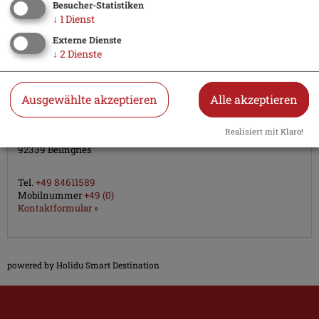
Besucher-Statistiken
↓
1
Dienst
Karte
Externe Dienste
↓
2
Dienste
Adresse
Ausgewählte akzeptieren
Alle akzeptieren
Ferienwohnung Karch
Frau Katharina Karch
Realisiert mit Klaro!
Obere Weinbergstr. 24
92339
Beilngries
Tel.
+49 84611589
Mobilnummer
+49 (0)
Kontaktformular »
powered by Holidu Smart Destination