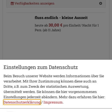
Verfügbarkeiten anzeigen
fluss.endlich - kleine Auszeit
30,00 €
heute ab
pro Einheit/ Nacht für 1
Pers. (ab 11 Jahre)
Einstellungen zum Datenschutz
Beim Besuch unserer Website werden Informationen über Sie
verarbeitet. Mit Ihrer Zustimmung können diese auch an
Details
Dritte, z.B. zum Zweck der statistischen Auswertung,
übermittelt werden. Sie können die hier vorgenommenen
Wohnung im 1. OG Terrasse im EG Ausstattung: Küche mit
Einstellungen jederzeit abändern.
Mehr dazu erfahren Sie hier:
Kühlschrank incl. Gefrierfach, Geschirrspüler, freistehendes
Datenschutzerklärung
/
Impressum
.
Induktionskochfeld, Backofen, Mikrowelle,
Kaffeemaschine, Toaster, Essbereich, großes Sofa mit
Schlaffunktion, Badezimmer mit DU/UR/WC und Fenster,