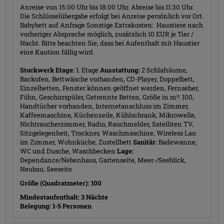
Anreise von 15:00 Uhr bis 18:00 Uhr. Abreise bis 11:30 Uhr.
Die Schlüsselübergabe erfolgt bei Anreise persönlich vor Ort.
Babybett auf Anfrage Sonstige Extrakosten: Haustiere nach
vorheriger Absprache möglich, zusätzlich 10 EUR je Tier /
Nacht. Bitte beachten Sie, dass bei Aufenthalt mit Haustier
eine Kaution fällig wird.
Stockwerk Etage:
1. Etage
Ausstattung:
2 Schlafräume,
Backofen, Bettwäsche vorhanden, CD-Player, Doppelbett,
Einzelbetten, Fenster können geöffnet werden, Fernseher,
Föhn, Geschirrspüler, Getrennte Betten, Größe in m²: 100,
Handtücher vorhanden, Internetanschluss im Zimmer,
Kaffeemaschine, Küchenzeile, Kühlschrank, Mikrowelle,
Nichtraucherzimmer, Radio, Rauchmelder, Satelliten TV,
Sitzgelegenheit, Trockner, Waschmaschine, Wireless Lan
im Zimmer, Wohnküche, Zustellbett
Sanitär:
Badewanne,
WC und Dusche, Waschbecken
Lage:
Dependance/Nebenhaus, Gartenseite, Meer-/Seeblick,
Neubau, Seeseite
Größe (Quadratmeter): 100
Mindestaufenthalt: 3 Nächte
Belegung: 1-5 Personen