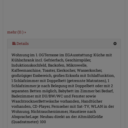
mehr (11 ) »
mehr (11 ) »
mehr (11 ) »
mehr (11 ) »
mehr (11 ) »
mehr (11 ) »
mehr (11 ) »
mehr (11 ) »
Details
Wohnung im 1. OGTerrasse im EGAusstattung: Küche mit
Kühlschrank incl. Gefrierfach, Geschirrspüler,
Induktionskochfeld, Backofen, Mikrowelle,
Kaffeemaschine, Toaster, Eierkocher, Wasserkocher,
großzügiger Essbereich, großes Ecksofa mit Schlaffunktion,
1 Schlafzimmer mit Doppelbett (getrennte Matratzen), 1
Schlafzimmer je nach Belegung mit Doppelbett oder mit 2
separaten Betten möglich, Babybett im Zimmer bei Bedarf,
Badezimmer mit DU/BW/WC und Fenster sowie
WaschtrocknerBettwäsche vorhanden, Handtücher
vorhanden, CD-Player, Fernseher mit Sat-TV, WLAN in der
Wohnung, Nichtraucherzimmer, Haustiere nach
AbspracheLage: Neubau direkt an der AltmühlGröße
(Quadratmeter): 100