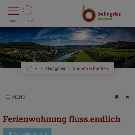
Menü
Suche
···
Gastgeber
Suchen & buchen
MENÜ
Ferienwohnung fluss.endlich
Gastgeber merken