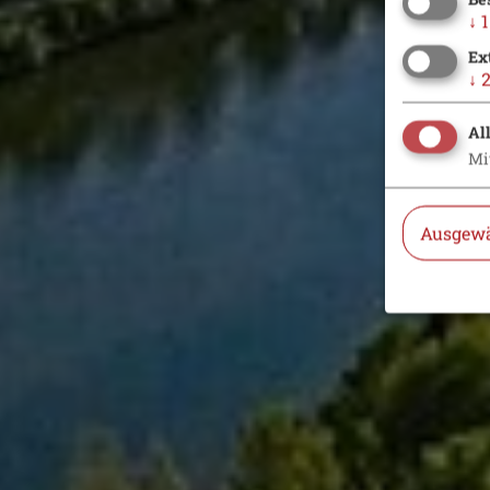
↓
1
Ex
↓
Al
Mi
Ausgewä