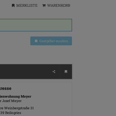
MERKLISTE
WARENKORB
Gastgeber merken
resse
rienwohnung Meyer
r Josef Meyer
re Weinbergstraße 31
339
Beilngries