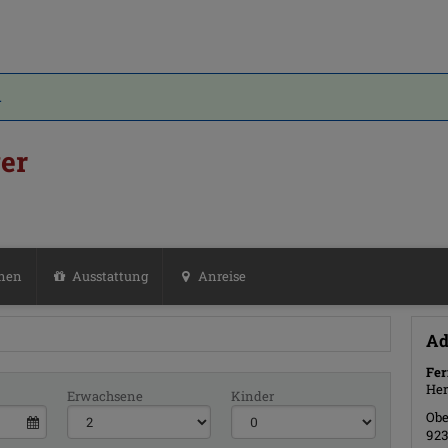
.
er
nen
Ausstattung
Anreise
Ad
Fe
Her
Erwachsene
Kinder
Obe
92