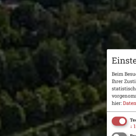
Einst
Beim Besuc
Ihrer Zust
statistisc
vorgenomm
hier:
Daten
Te
↓
1
Be