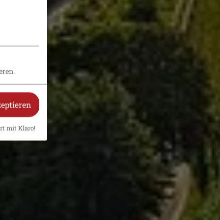
eren.
zeptieren
rt mit Klaro!