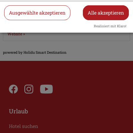
92339
Beilngries
Ausgewählte akzeptieren
Alle akzeptieren
Tel.
0176 533814 58
Kontaktformular »
Realisiert mit Klaro!
Website »
powered by Holidu Smart Destination
Urlaub
Hotel suchen