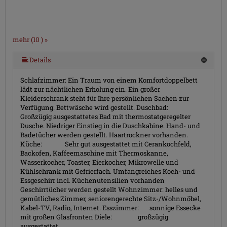
mehr (10 ) »
mehr (10 ) »
mehr (10 ) »
mehr (10 ) »
mehr (10 ) »
mehr (10 ) »
mehr (10 ) »
Details
Schlafzimmer: Ein Traum von einem Komfortdoppelbett
lädt zur nächtlichen Erholung ein. Ein großer
Kleiderschrank steht für Ihre persönlichen Sachen zur
Verfügung. Bettwäsche wird gestellt. Duschbad:
Großzügig ausgestattetes Bad mit thermostatgeregelter
Dusche. Niedriger Einstieg in die Duschkabine. Hand- und
Badetücher werden gestellt. Haartrockner vorhanden.
Küche: Sehr gut ausgestattet mit Cerankochfeld,
Backofen, Kaffeemaschine mit Thermoskanne,
Wasserkocher, Toaster, Eierkocher, Mikrowelle und
Kühlschrank mit Gefrierfach. Umfangreiches Koch- und
Essgeschirr incl. Küchenutensilien vorhanden
Geschirrtücher werden gestellt Wohnzimmer: helles und
gemütliches Zimmer, seniorengerechte Sitz-/Wohnmöbel,
Kabel-TV, Radio, Internet. Esszimmer: sonnige Essecke
mit großen Glasfronten Diele: großzügig
ausgestattet.