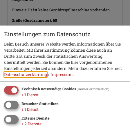
Hinweis: Es ist keine Geschirrspülmaschine vorhanden.
Größe (Quadratmeter): 60
Mindestaufenthalt: 4 Nächte
Einstellungen zum Datenschutz
Belegung: 1-2 Personen
Beim Besuch unserer Website werden Informationen über Sie
Verfügbarkeiten anzeigen
verarbeitet. Mit Ihrer Zustimmung können diese auch an
Dritte, z.B. zum Zweck der statistischen Auswertung,
übermittelt werden. Sie können die hier vorgenommenen
Einstellungen jederzeit abändern.
Mehr dazu erfahren Sie hier:
Informationen von Ihrem Gastgeber
Datenschutzerklärung
/
Impressum
.
Ausstattung & Information
Technisch notwendige Cookies
(immer erforderlich)
↓
1
Dienst
Besucher-Statistiken
Adresse
↓
1
Dienst
Fewo Franke
Externe Dienste
Frau Edith Daehre
↓
2
Dienste
Utzmühlstraße 28 b