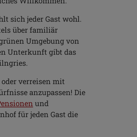
zliches Willkommen.
t sich jeder Gast wohl.
els über familiär
er grünen Umgebung von
en Unterkunft gibt das
lngries.
oder verreisen mit
ürfnisse anzupassen! Die
Pensionen
und
hof für jeden Gast die