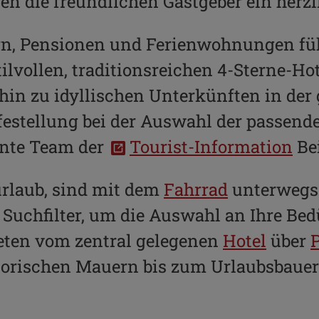
hnen die freundlichen Gastgeber ein her
rn, Pensionen und Ferienwohnungen fühl
ilvollen, traditionsreichen 4-Sterne-Hot
 hin zu idyllischen Unterkünften in d
lfestellung bei der Auswahl der passend
ente Team der
Tourist-Information
Bei
urlaub, sind mit dem
Fahrrad
unterwegs 
 Suchfilter, um die Auswahl an Ihre Bed
ieten vom zentral gelegenen
Hotel
über
torischen Mauern bis zum Urlaubsbauern