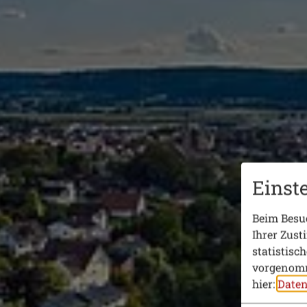
Einst
Beim Besuc
Ihrer Zust
statistisc
vorgenomm
hier:
Daten