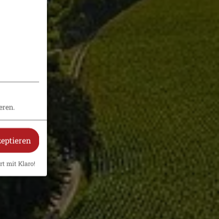
eren.
zeptieren
rt mit Klaro!