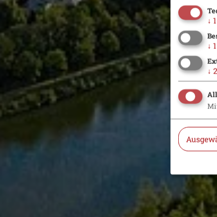
Te
↓
1
Be
↓
1
Ex
↓
Al
Mi
Ausgewä