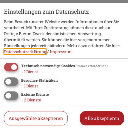
mehr erfahren
Einstellungen zum Datenschutz
Beim Besuch unserer Website werden Informationen über Sie
verarbeitet. Mit Ihrer Zustimmung können diese auch an
Dritte, z.B. zum Zweck der statistischen Auswertung,
übermittelt werden. Sie können die hier vorgenommenen
Einstellungen jederzeit abändern.
Mehr dazu erfahren Sie hier:
Urlaub
Datenschutzerklärung
/
Impressum
.
Hotel suchen
Technisch notwendige Cookies
(immer erforderlich)
↓
1
Dienst
Essen & Trinken
Besucher-Statistiken
↓
1
Dienst
Veranstaltungen
Externe Dienste
↓
2
Dienste
Bürger
Ausgewählte akzeptieren
Alle akzeptieren
Öffnungszeiten Rathaus