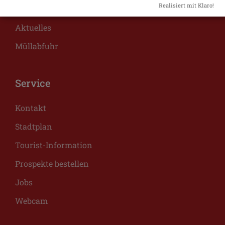
Realisiert mit Klaro!
Was erledige ich wo?
Aktuelles
Müllabfuhr
Service
Kontakt
Stadtplan
Tourist-Information
Prospekte bestellen
Jobs
Webcam