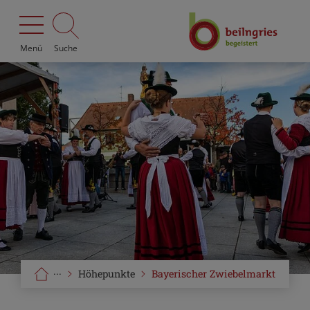
Menü
Suche
···
Höhepunkte
Bayerischer Zwiebelmarkt