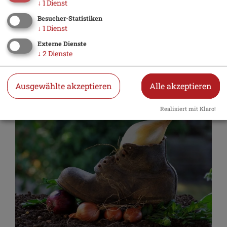
↓
1
Dienst
Besucher-Statistiken
↓
1
Dienst
Externe Dienste
Warum die Beilngrieser
↓
2
Dienste
Zwiebeltreter sind
Ausgewählte akzeptieren
Alle akzeptieren
Realisiert mit Klaro!