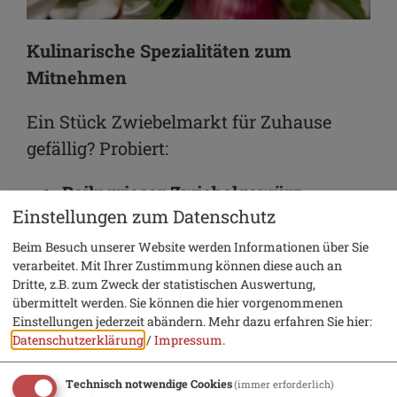
Kulinarische Spezialitäten zum
Mitnehmen
Ein Stück Zwiebelmarkt für Zuhause
gefällig? Probiert:
Beilngrieser Zwiebelgewürz
Einstellungen zum Datenschutz
Beilngrieser Zwiebelsalz
Beim Besuch unserer Website werden Informationen über Sie
verarbeitet. Mit Ihrer Zustimmung können diese auch an
Chili-Zwiebelsalz
Dritte, z.B. zum Zweck der statistischen Auswertung,
übermittelt werden. Sie können die hier vorgenommenen
Einstellungen jederzeit abändern.
Mehr dazu erfahren Sie hier:
Zwiebel-Rosmarin-Thymiansalz
Datenschutzerklärung
/
Impressum
.
Erhältlich direkt auf dem Markt oder in
Technisch notwendige Cookies
(immer erforderlich)
der
Tourist-Information Beilngries
.