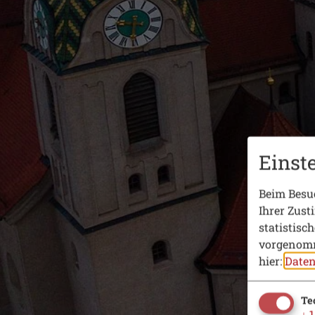
Einst
Beim Besuc
Ihrer Zust
statistisc
vorgenomm
hier:
Daten
Te
↓
1