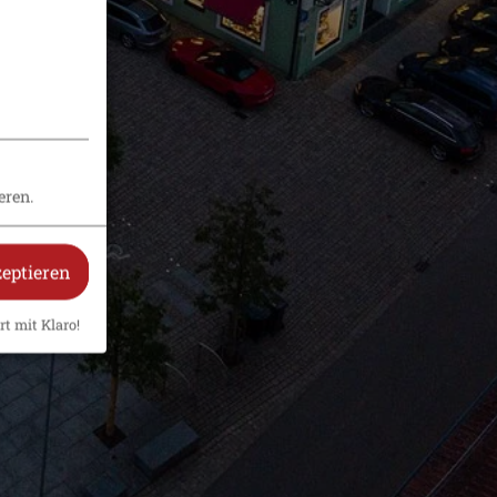
eren.
zeptieren
rt mit Klaro!