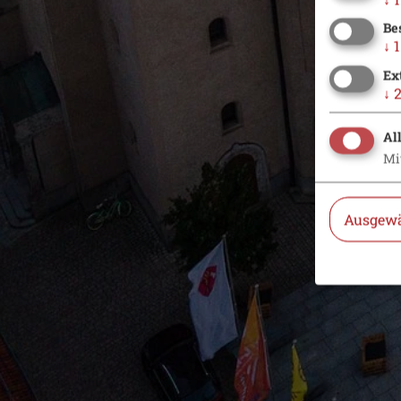
Be
↓
1
Ex
↓
Al
Mi
Ausgewä