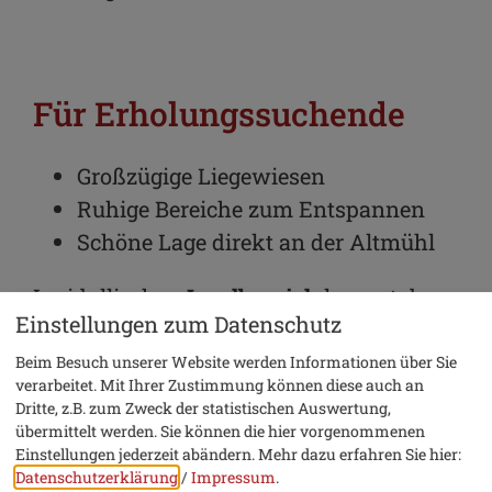
Für Erholungssuchende
Großzügige Liegewiesen
Ruhige Bereiche zum Entspannen
Schöne Lage direkt an der Altmühl
Im idyllischen
Inselbereich
kannst du
Einstellungen zum Datenschutz
beim Rauschen der Altmühl den Alltag
hinter dir lassen und im Schatten
Beim Besuch unserer Website werden Informationen über Sie
verarbeitet. Mit Ihrer Zustimmung können diese auch an
zahlreicher Bäume entspannen.
Dritte, z.B. zum Zweck der statistischen Auswertung,
übermittelt werden. Sie können die hier vorgenommenen
Und wenn du dich noch auspowern
Einstellungen jederzeit abändern.
Mehr dazu erfahren Sie hier:
Datenschutzerklärung
/
Impressum
.
möchtest, schnapp dir einen Ball: Auf