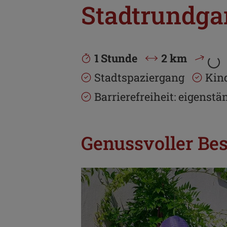
Stadtrundga
1 Stunde
2 km
Stadtspaziergang
Kin
Barrierefreiheit: eigenstä
Genussvoller Bes