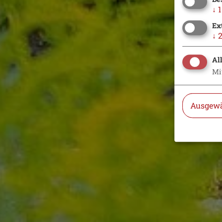
↓
1
Ex
↓
Al
Mi
Ausgewä