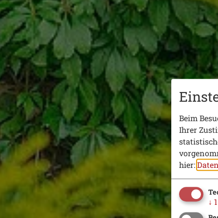
Einst
Beim Besuc
Ihrer Zust
statistisc
vorgenomm
hier:
Daten
Te
↓
1
Be