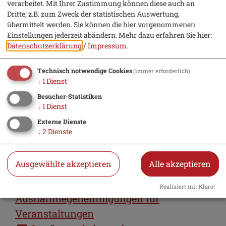
Museen, Theater, Archive;
verarbeitet. Mit Ihrer Zustimmung können diese auch an
Dritte, z.B. zum Zweck der statistischen Auswertung,
Benutzungsordnung
übermittelt werden. Sie können die hier vorgenommenen
Organisationsaufgaben;
Einstellungen jederzeit abändern.
Mehr dazu erfahren Sie hier:
Informationen (Gemeinde)
Datenschutzerklärung
/
Impressum
.
Ortsrecht (allgemein)
Technisch notwendige Cookies
(immer erforderlich)
Parkgebühren; Erhebung
↓
1
Dienst
Presse- und Öffentlichkeitsarbeit
Besucher-Statistiken
(Gemeinde)
↓
1
Dienst
Sitzungsniederschriften (Gemeinde)
Externe Dienste
↓
2
Dienste
Sitzungsvorbereitung (Gemeinde)
Statistik (Gemeinde)
Ausgewählte akzeptieren
Alle akzeptieren
Stellenangebote (Gemeinde)
Straßenverkehr,
Realisiert mit Klaro!
Ausnahmegenehmigungen für
Veranstaltungen