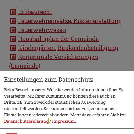
Erbbaurecht
Feuerwehreinsätze; Kostenerstattung
Feuerwehrwesen
Haushaltsplan der Gemeinde
Kindergärten; Baukostenbeteiligung
Kommunale Versicherungen
(Gemeinde)
Kommunaler Finanzausgleich;
Einstellungen zum Datenschutz
Allgemeine Informationen
Beim Besuch unserer Website werden Informationen über Sie
Konzessionsabgabe (Gemeinde)
verarbeitet. Mit Ihrer Zustimmung können diese auch an
Örtliche Rechnungsprüfung
Dritte, z.B. zum Zweck der statistischen Auswertung,
übermittelt werden. Sie können die hier vorgenommenen
Personalkosten (Gemeinde)
Einstellungen jederzeit abändern.
Mehr dazu erfahren Sie hier:
Schulaufwandsträger
Datenschutzerklärung
/
Impressum
.
Sondernutzung an Gemeindestraßen