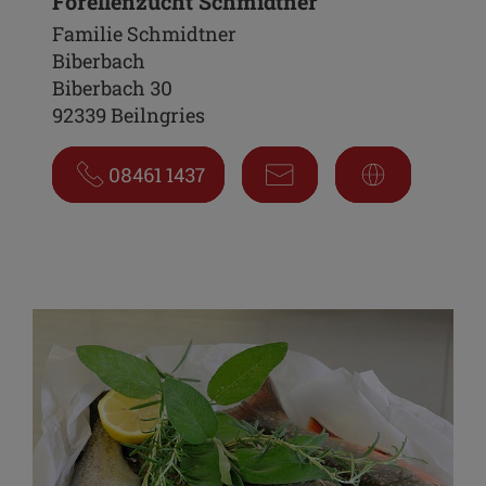
Forellenzucht Schmidtner
Familie Schmidtner
Biberbach
Biberbach 30
92339 Beilngries
08461 1437