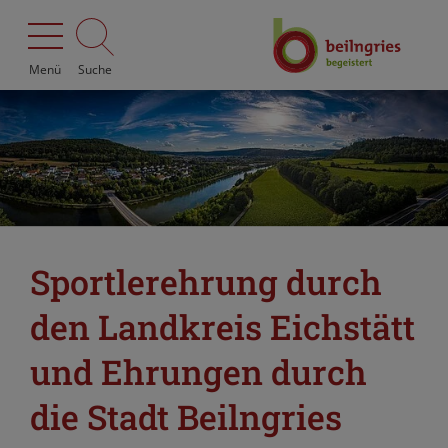
Menü
Suche
Sportlerehrung durch
den Landkreis Eichstätt
und Ehrungen durch
die Stadt Beilngries