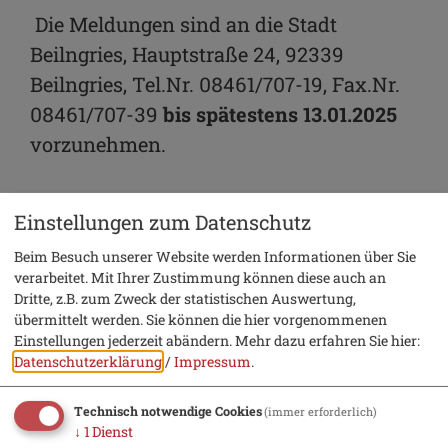
Die Meldungen sind an die Stadt
Beilngries, Hauptstraße 24, 92339
Beilngries, Tel.Nr. 08461/707-19, Fax.Nr.
08461/707-39
bis spätestens 13.01.2025
vorzunehmen.
Einstellungen zum Datenschutz
Beim Besuch unserer Website werden Informationen über Sie
Meldebogen Sportler
verarbeitet. Mit Ihrer Zustimmung können diese auch an
Dritte, z.B. zum Zweck der statistischen Auswertung,
übermittelt werden. Sie können die hier vorgenommenen
Einstellungen jederzeit abändern.
Mehr dazu erfahren Sie hier:
Datenschutzerklärung
/
Impressum
.
Meldebogen Ehrenamt
Technisch notwendige Cookies
(immer erforderlich)
↓
1
Dienst