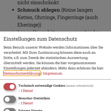
nicht einschränkt
Schmuck ablegen
(Keine langen
Ketten, Ohrringe, Fingerringe (auch
Eheringe))
Lange Haare bitte zusammenbinden
Einstellungen zum Datenschutz
An unserem Kiosk könnt Ihr
Flaschengetränke, Eis und Riegel
Beim Besuch unserer Website werden Informationen über Sie
verarbeitet. Mit Ihrer Zustimmung können diese auch an
erwerben. Weitere
Brotzeit
müssten
Dritte, z.B. zum Zweck der statistischen Auswertung,
Ihr bitte selbst mitbringen.
übermittelt werden. Sie können die hier vorgenommenen
Einstellungen jederzeit abändern.
Mehr dazu erfahren Sie hier:
Datenschutzerklärung
/
Impressum
.
Technisch notwendige Cookies
(immer erforderlich)
YouTube-Video
↓
1
Dienst
Besucher-Statistiken
↓
1
Dienst
Externe Dienste