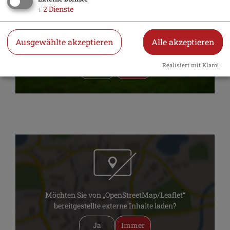
↓
2
Dienste
Möchten Sie von „YouTube“ bereitgestellte externe
Ausgewählte akzeptieren
Alle akzeptieren
Inhalte laden?
Realisiert mit Klaro!
Ja
Immer
Möchten Sie von „OpenStreetMap/Leaflet“
bereitgestellte externe Inhalte laden?
Ja
Immer