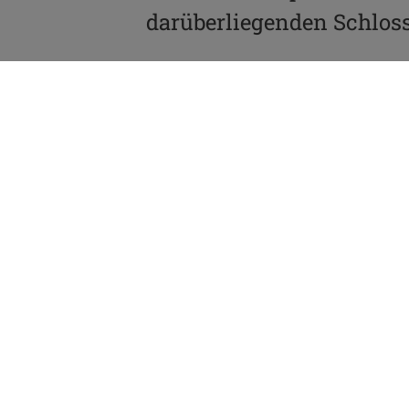
darüberliegenden Schloss
Mit seinen 70 Meter hoh
Ablagerungszeitraum von
von Malm-Kalkstein übere
Meer des oberen Jura er