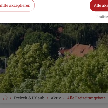
hlte akzeptieren
Alle ak
Realisie
Freizeit & Urlaub
Aktiv
Alle Freizeitangebote