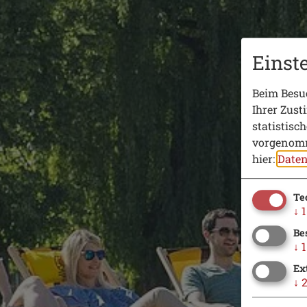
Einst
Beim Besuc
Ihrer Zust
statistisc
vorgenomm
hier:
Daten
Te
↓
1
Be
↓
1
Ex
↓