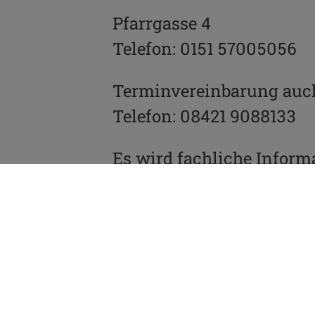
Pfarrgasse 4
Telefon: 0151 57005056
Terminvereinbarung auc
Telefon: 08421 9088133
Es wird fachliche Inform
Ebenso wird eine ambulan
die Fragen zur Sucht hab
Partner, Freunde und Arb