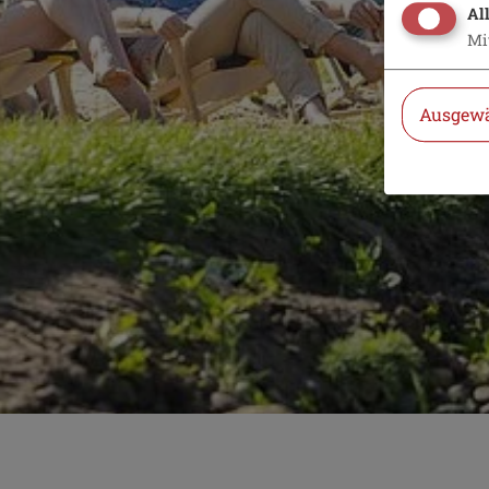
Al
Mi
Ausgewä