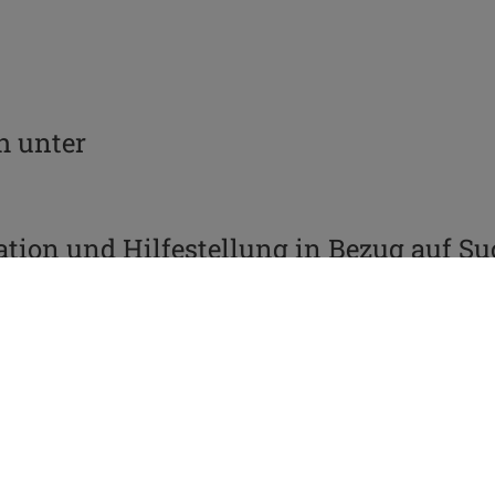
h unter
ation und Hilfestellung in Bezug auf S
te Therapie angeboten. Das Angebot ri
en, die gefährdet oder abhängig sind so
eitskollegen von Betroffenen.