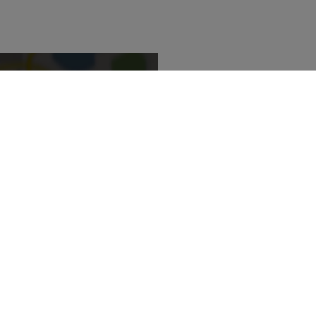
LVM Versicherung
Amselstraße 4
92339 Beilngries
Leaflet“ bereitgestellte
 laden?
08461 602059
mer