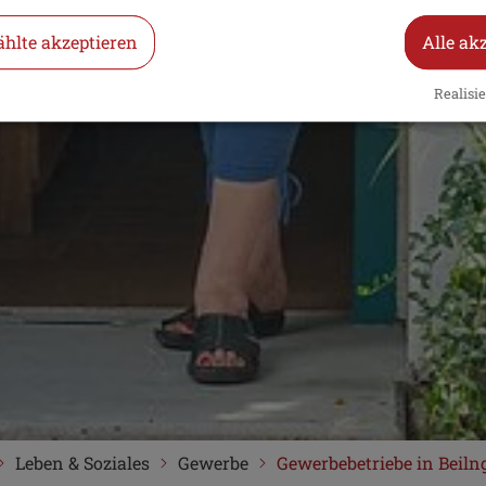
hlte akzeptieren
Alle ak
Realisie
Leben & Soziales
Gewerbe
Gewerbebetriebe in Beiln