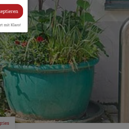
zeptieren
rt mit Klaro!
gries