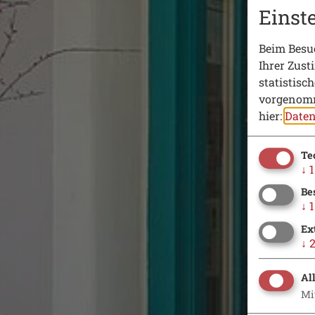
Einst
Beim Besuc
Ihrer Zust
statistisc
vorgenomm
hier:
Daten
Te
↓
1
Be
↓
1
Ex
↓
Al
Mi