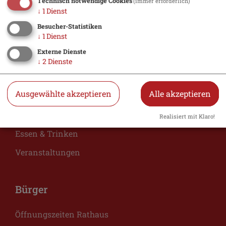
Technisch notwendige Cookies
(immer erforderlich)
↓
1
Dienst
Besucher-Statistiken
↓
1
Dienst
Externe Dienste
↓
2
Dienste
Urlaub
Ausgewählte akzeptieren
Alle akzeptieren
Hotel suchen
Realisiert mit Klaro!
Essen & Trinken
Veranstaltungen
Bürger
Öffnungszeiten Rathaus