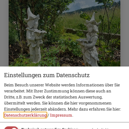
Einstellungen zum Datenschutz
Beim Besuch unserer Website werden Informationen über Sie
Ganzjährig buchbar
verarbeitet. Mit Ihrer Zustimmung können diese auch an
Dritte, z.B. zum Zweck der statistischen Auswertung,
Gesundheit & Wellness
übermittelt werden. Sie können die hier vorgenommenen
Einstellungen jederzeit abändern.
Mehr dazu erfahren Sie hier:
NaturMentoring – achtsame
Datenschutzerklärung
/
Impressum
.
Begleitung in Wald und Natur