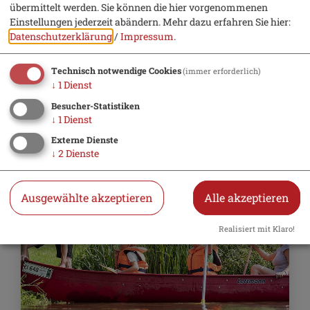
übermittelt werden. Sie können die hier vorgenommenen
Einstellungen jederzeit abändern.
Mehr dazu erfahren Sie hier:
Datenschutzerklärung
/
Impressum
.
Technisch notwendige Cookies
(immer erforderlich)
Bootsverleih Beilngries
↓
1
Dienst
Besucher-Statistiken
geöffnet
bis 18 Uhr
↓
1
Dienst
Externe Dienste
↓
2
Dienste
Ausgewählte akzeptieren
Alle akzeptieren
Realisiert mit Klaro!