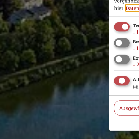
vorgenomm
hier:
Daten
Te
↓
1
Be
↓
1
Ex
↓
Al
Mi
Ausgewä