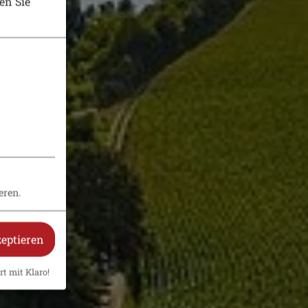
en Sie
eren.
zeptieren
rt mit Klaro!