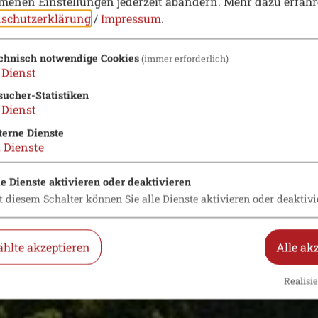
enen Einstellungen jederzeit abändern.
Mehr dazu erfahr
schutzerklärung
/
Impressum
.
chnisch notwendige Cookies
(immer erforderlich)
Dienst
sucher-Statistiken
Dienst
terne Dienste
2
Dienste
le Dienste aktivieren oder deaktivieren
t diesem Schalter können Sie alle Dienste aktivieren oder deaktivi
hlte akzeptieren
Alle ak
Realisie