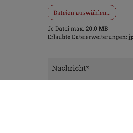
Dateien auswählen…
Je Datei max.
20,0 MB
Erlaubte Dateierweiterungen:
j
Nachricht*