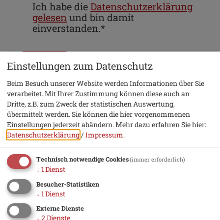
Ich habe die
Datenschutzerklärung
gelesen
und bin damit
einverstanden.*
*) Pflichtfeld
Absenden
Einstellungen zum Datenschutz
Beim Besuch unserer Website werden Informationen über Sie
verarbeitet. Mit Ihrer Zustimmung können diese auch an
Eine Kopie dieser E-Mail wird an Ihre Adresse
Dritte, z.B. zum Zweck der statistischen Auswertung,
verschickt.
übermittelt werden. Sie können die hier vorgenommenen
Einstellungen jederzeit abändern.
Mehr dazu erfahren Sie hier:
Datenschutzerklärung
/
Impressum
.
Technisch notwendige Cookies
(immer erforderlich)
↓
1
Dienst
Urlaub
Besucher-Statistiken
↓
1
Dienst
Hotel suchen
Externe Dienste
↓
2
Dienste