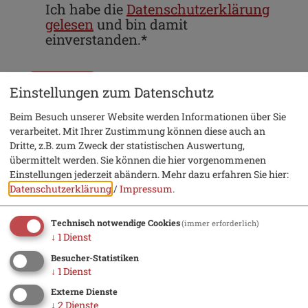
Ich habe die
Datenschutzerklärung
gelesen
und bin damit
einverstanden.*
*) Pflichtfeld
Absenden
Einstellungen zum Datenschutz
Beim Besuch unserer Website werden Informationen über Sie
verarbeitet. Mit Ihrer Zustimmung können diese auch an
Eine Kopie dieser E-Mail wird an Ihre Adresse
Dritte, z.B. zum Zweck der statistischen Auswertung,
verschickt.
übermittelt werden. Sie können die hier vorgenommenen
Einstellungen jederzeit abändern.
Mehr dazu erfahren Sie hier:
Datenschutzerklärung
/
Impressum
.
Technisch notwendige Cookies
(immer erforderlich)
↓
1
Dienst
Urlaub
Besucher-Statistiken
↓
1
Dienst
Hotel suchen
Externe Dienste
↓
2
Dienste