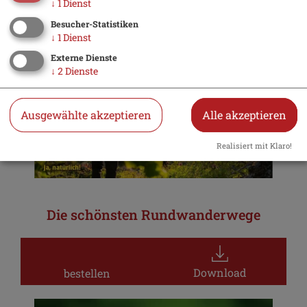
↓
1
Dienst
Besucher-Statistiken
↓
1
Dienst
Externe Dienste
↓
2
Dienste
Ausgewählte akzeptieren
Alle akzeptieren
Realisiert mit Klaro!
Die schönsten Rundwanderwege
Download
bestellen