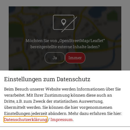
Möchten Sie von „OpenStreetMap/Leaflet“
bereitgestellte externe Inhalte laden?
Ja
Immer
Einstellungen zum Datenschutz
Stadt Beilngries, Tourismus und
Kultur
Beim Besuch unserer Website werden Informationen über Sie
Hauptstraße 14
verarbeitet. Mit Ihrer Zustimmung können diese auch an
Dritte, z.B. zum Zweck der statistischen Auswertung,
92339 Beilngries
übermittelt werden. Sie können die hier vorgenommenen
Einstellungen jederzeit abändern.
Mehr dazu erfahren Sie hier:
08461 8435
Datenschutzerklärung
/
Impressum
.