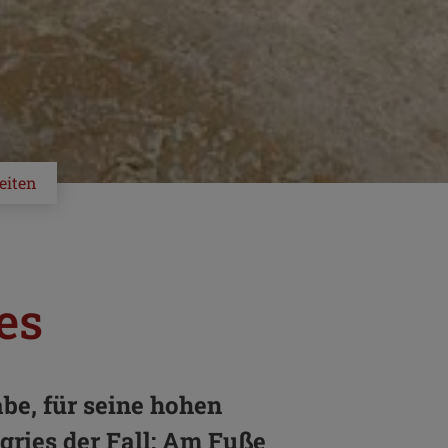
eiten
es
be, für seine hohen
gries der Fall: Am Fuße