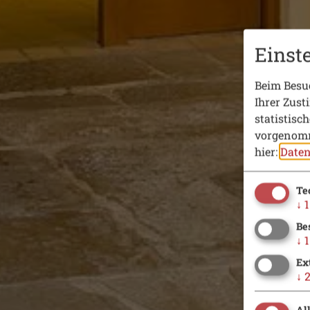
Einst
Beim Besuc
Ihrer Zust
statistisc
vorgenomm
hier:
Daten
Te
↓
1
Be
↓
1
Ex
↓
Al