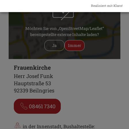
Realisiert mit Klaro!
Möchten Sie von „OpenStreetMap/Leaflet“
bereitgestellte externe Inhalte laden?
Ja
Immer
Frauenkirche
Herr Josef Funk
Hauptstraße 53
92339 Beilngries
08461 7340
in der Innenstadt, Bushaltestelle: