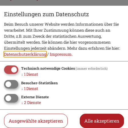
Schiffsanlegestelle
Einstellungen zum Datenschutz
Am-Main-Donau-Kanal 2
Beim Besuch unserer Website werden Informationen über Sie
92339 Beilngries
verarbeitet. Mit Ihrer Zustimmung können diese auch an
Dritte, z.B. zum Zweck der statistischen Auswertung,
übermittelt werden. Sie können die hier vorgenommenen
08461 8435
Karte
Einstellungen jederzeit abändern.
Mehr dazu erfahren Sie hier:
Datenschutzerklärung
/
Impressum
.
Technisch notwendige Cookies
(immer erforderlich)
↓
1
Dienst
Audioclip
Besucher-Statistiken
↓
1
Dienst
anhören
Externe Dienste
↓
2
Dienste
Ausgewählte akzeptieren
Alle akzeptieren