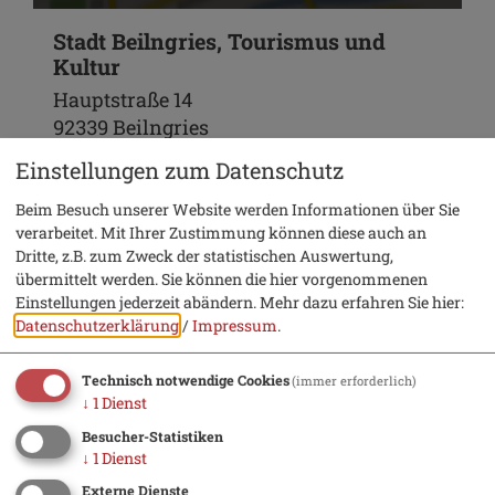
Stadt Beilngries, Tourismus und
Kultur
Hauptstraße 14
92339 Beilngries
Einstellungen zum Datenschutz
08461 8435
Beim Besuch unserer Website werden Informationen über Sie
verarbeitet. Mit Ihrer Zustimmung können diese auch an
Dritte, z.B. zum Zweck der statistischen Auswertung,
übermittelt werden. Sie können die hier vorgenommenen
Einstellungen jederzeit abändern.
Mehr dazu erfahren Sie hier:
Datenschutzerklärung
/
Impressum
.
Technisch notwendige Cookies
(immer erforderlich)
↓
1
Dienst
Besucher-Statistiken
Urlaub
↓
1
Dienst
Externe Dienste