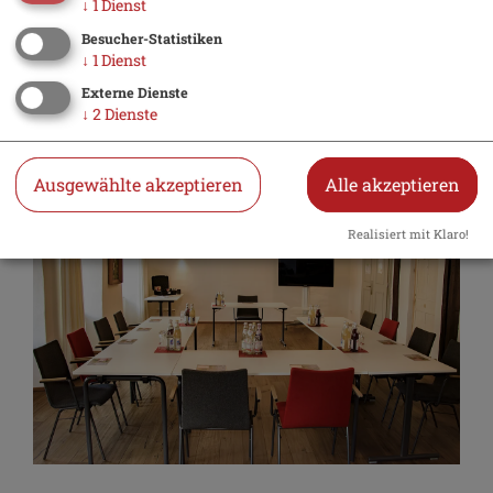
↓
1
Dienst
Besucher-Statistiken
↓
1
Dienst
Volpini 3
Externe Dienste
↓
2
Dienste
Ausgewählte akzeptieren
Alle akzeptieren
Realisiert mit Klaro!