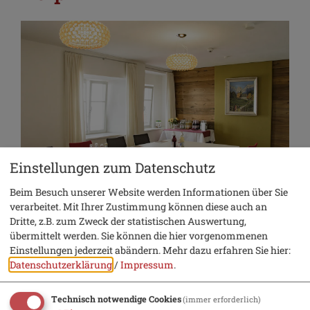
Einstellungen zum Datenschutz
Beim Besuch unserer Website werden Informationen über Sie
verarbeitet. Mit Ihrer Zustimmung können diese auch an
Dritte, z.B. zum Zweck der statistischen Auswertung,
übermittelt werden. Sie können die hier vorgenommenen
Fläche: 32 qm
Einstellungen jederzeit abändern.
Mehr dazu erfahren Sie hier:
Datenschutzerklärung
/
Impressum
.
Stuhlreihen: 15 Sitzplätze
Parlament: 12 Sitzplätze
Technisch notwendige Cookies
(immer erforderlich)