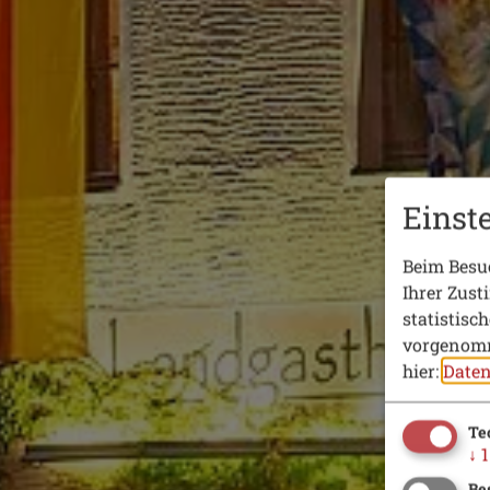
Einst
Beim Besuc
Ihrer Zust
statistisc
vorgenomm
hier:
Daten
Te
↓
1
Be