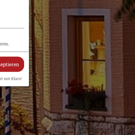
eren.
zeptieren
rt mit Klaro!