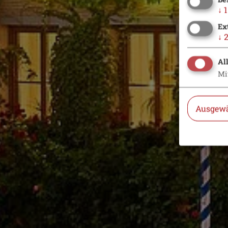
↓
1
Ex
↓
Al
Mi
Ausgewä