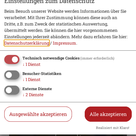
Einstellungen zum Datenschutz
Wir freuen uns auf euer Kommen!
Beim Besuch unserer Website werden Informationen über Sie
Festausschuss der FFW Grampersdorf
verarbeitet. Mit Ihrer Zustimmung können diese auch an
Dritte, z.B. zum Zweck der statistischen Auswertung,
übermittelt werden. Sie können die hier vorgenommenen
Einstellungen jederzeit abändern.
Mehr dazu erfahren Sie hier:
Info: 0174 3824116
Datenschutzerklärung
/
Impressum
.
Technisch notwendige Cookies
(immer erforderlich)
↓
1
Dienst
Besucher-Statistiken
Eintrittspreise
↓
1
Dienst
Externe Dienste
↓
2
Dienste
Eintritt frei
Ausgewählte akzeptieren
Alle akzeptieren
Realisiert mit Klaro!