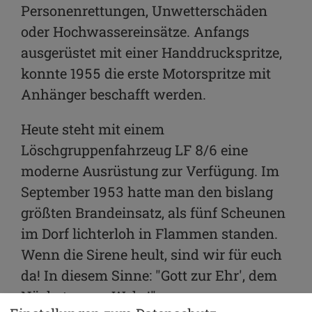
Personenrettungen, Unwetterschäden
oder Hochwassereinsätze. Anfangs
ausgerüstet mit einer Handdruckspritze,
konnte 1955 die erste Motorspritze mit
Anhänger beschafft werden.
Heute steht mit einem
Löschgruppenfahrzeug LF 8/6 eine
moderne Ausrüstung zur Verfügung. Im
September 1953 hatte man den bislang
größten Brandeinsatz, als fünf Scheunen
im Dorf lichterloh in Flammen standen.
Wenn die Sirene heult, sind wir für euch
da! In diesem Sinne: "Gott zur Ehr', dem
Nächsten zur Wehr!"