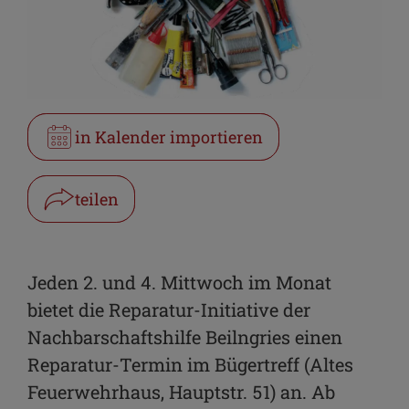
in Kalender importieren
teilen
Facebook
WhatsApp
Jeden 2. und 4. Mittwoch im Monat
bietet die Reparatur-Initiative der
Link kopieren
Nachbarschaftshilfe Beilngries einen
E-Mail
Reparatur-Termin im Bügertreff (Altes
Feuerwehrhaus, Hauptstr. 51) an. Ab