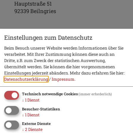
Hauptstraße 51
92339 Beilngries
Einstellungen zum Datenschutz
Veranstalter
Beim Besuch unserer Website werden Informationen über Sie
verarbeitet. Mit Ihrer Zustimmung können diese auch an
Nachbarschaftshilfe der Stadt
Dritte, z.B. zum Zweck der statistischen Auswertung,
übermittelt werden. Sie können die hier vorgenommenen
Beilngries
Einstellungen jederzeit abändern.
Mehr dazu erfahren Sie hier:
Herr Rolf Drießen
Datenschutzerklärung
/
Impressum
.
Mittelmühlweg 20
92339 Beilngries
Technisch notwendige Cookies
(immer erforderlich)
↓
1
Dienst
Besucher-Statistiken
08461 7058936
↓
1
Dienst
Externe Dienste
↓
2
Dienste
0172 9158928
E-Mail