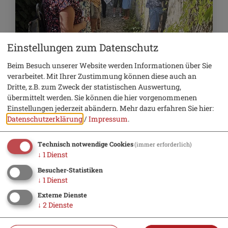
Einstellungen zum Datenschutz
8. August 2026
Beim Besuch unserer Website werden Informationen über Sie
Führungen und Exkursionen
verarbeitet. Mit Ihrer Zustimmung können diese auch an
Dritte, z.B. zum Zweck der statistischen Auswertung,
Stadtführung durch das historische
übermittelt werden. Sie können die hier vorgenommenen
Beilngries
Einstellungen jederzeit abändern.
Mehr dazu erfahren Sie hier:
Datenschutzerklärung
/
Impressum
.
Technisch notwendige Cookies
(immer erforderlich)
↓
1
Dienst
Besucher-Statistiken
↓
1
Dienst
Externe Dienste
↓
2
Dienste