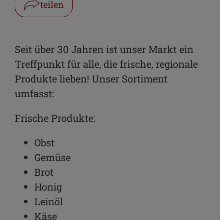
teilen
Facebook
WhatsApp
Seit über 30 Jahren ist unser Markt ein
Treffpunkt für alle, die frische, regionale
Link kopieren
Produkte lieben! Unser Sortiment
E-Mail
umfasst:
Frische Produkte:
Obst
Gemüse
Brot
Honig
Leinöl
Käse