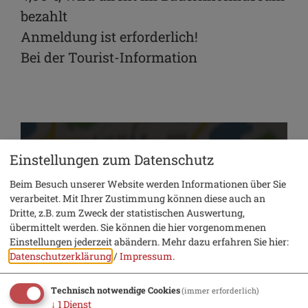
bezahlt
Anmeldung ist erforderlich!
Bei der Tourist-Information
Einstellungen zum Datenschutz
Beim Besuch unserer Website werden Informationen über Sie
verarbeitet. Mit Ihrer Zustimmung können diese auch an
Möchten Sie von „OpenStreetMap/Leaflet“
Dritte, z.B. zum Zweck der statistischen Auswertung,
bereitgestellte externe Inhalte laden?
übermittelt werden. Sie können die hier vorgenommenen
Einstellungen jederzeit abändern.
Mehr dazu erfahren Sie hier:
Ja
Immer
Datenschutzerklärung
/
Impressum
.
Technisch notwendige Cookies
(immer erforderlich)
Treffpunkt: Echendorf 11, 93339
↓
1
Dienst