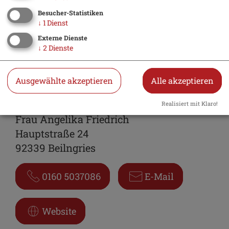
Riedenburg
Besucher-Statistiken
92339 Beilngries
↓
1
Dienst
Externe Dienste
↓
2
Dienste
Veranstalter
Ausgewählte akzeptieren
Alle akzeptieren
Seniorentreff Plusminus 60
Realisiert mit Klaro!
Frau Angelika Friedrich
Hauptstraße 24
92339 Beilngries
0160 5037086
E-Mail
Website