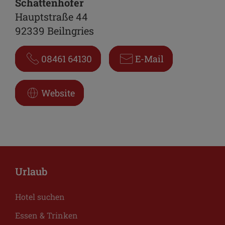
Schattenhofer
Hauptstraße 44
92339 Beilngries
08461 64130
E-Mail
Website
Urlaub
Hotel suchen
Essen & Trinken