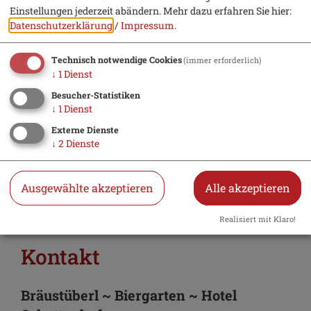
Einstellungen jederzeit abändern.
Mehr dazu erfahren Sie hier:
Datenschutzerklärung
/
Impressum
.
Möchten Sie von „OpenStreetMap/Leaflet“
bereitgestellte externe Inhalte laden?
Technisch notwendige Cookies
(immer erforderlich)
Ja
Immer
↓
1
Dienst
Besucher-Statistiken
↓
1
Dienst
Treffpunkt: Bräustüberl
Externe Dienste
Brauerei Schattenhofer
↓
2
Dienste
Hauptstraße 44
92339 Beilngries
Ausgewählte akzeptieren
Alle akzeptieren
Realisiert mit Klaro!
Kontakt
Bräustüberl ~ Biergarten ~ Hotel