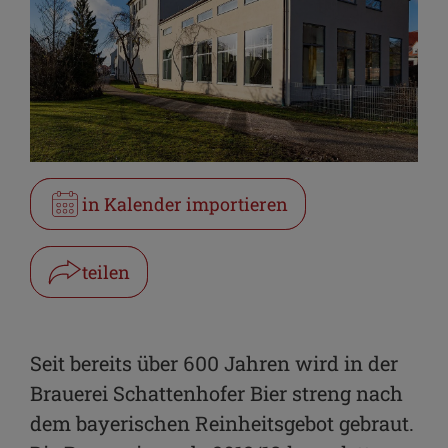
in Kalender importieren
teilen
Facebook
WhatsApp
Seit bereits über 600 Jahren wird in der
Brauerei Schattenhofer Bier streng nach
Link kopieren
dem bayerischen Reinheitsgebot gebraut.
E-Mail