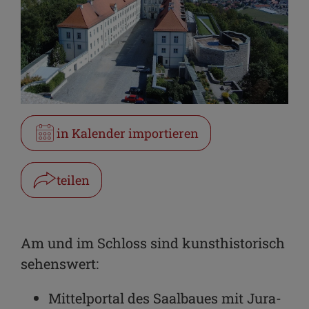
in Kalender importieren
teilen
Facebook
WhatsApp
Am und im Schloss sind kunsthistorisch
sehenswert:
Link kopieren
Mittelportal des Saalbaues mit Jura-
E-Mail