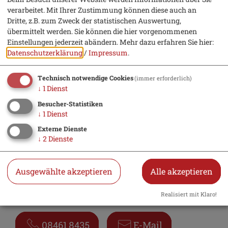
Ja
Immer
verarbeitet. Mit Ihrer Zustimmung können diese auch an
Dritte, z.B. zum Zweck der statistischen Auswertung,
übermittelt werden. Sie können die hier vorgenommenen
Treffpunkt: Schlosshof
Einstellungen jederzeit abändern.
Mehr dazu erfahren Sie hier:
Datenschutzerklärung
/
Impressum
.
Bistumshaus Schloss Hirschberg
Hirschberg 70
Technisch notwendige Cookies
(immer erforderlich)
92339 Beilngries
↓
1
Dienst
Besucher-Statistiken
↓
1
Dienst
Externe Dienste
Kontakt
↓
2
Dienste
Touristikverband Beilngries e.V.
Ausgewählte akzeptieren
Alle akzeptieren
Hauptstr. 14
92339 Beilngries
Realisiert mit Klaro!
08461 8435
E-Mail