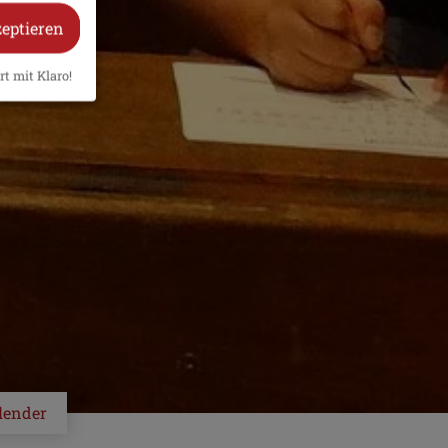
zeptieren
rt mit Klaro!
lender