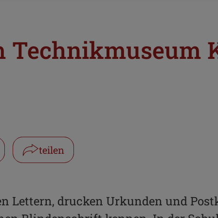
im Technikmuseum 
teilen
Facebook
WhatsApp
zen Lettern, drucken Urkunden und Post
Link kopieren