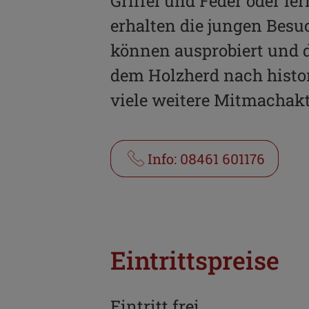
Griffel und Feder oder l
erhalten die jungen Besu
können ausprobiert und d
dem Holzherd nach histor
viele weitere Mitmachakt
Info: 08461 601176
Eintrittspreise
Eintritt frei