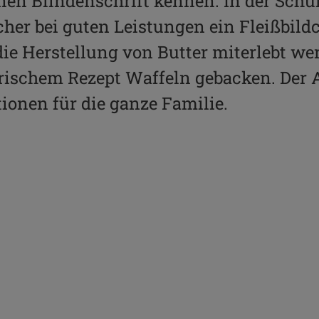
ernen Blindenschrift kennen. In der Sch
cher bei guten Leistungen ein Fleißbil
E-Mail
ie Herstellung von Butter miterlebt we
ischem Rezept Waffeln gebacken. Der A
ionen für die ganze Familie.