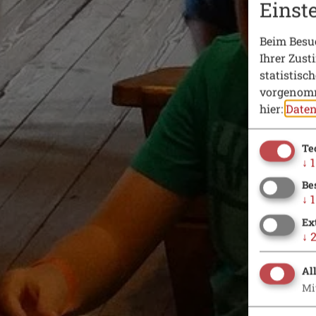
Einst
Beim Besuc
Ihrer Zust
statistisc
vorgenomm
hier:
Daten
Te
↓
1
Be
↓
1
Ex
↓
Al
Mi