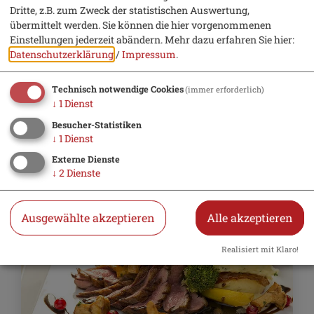
Dritte, z.B. zum Zweck der statistischen Auswertung,
übermittelt werden. Sie können die hier vorgenommenen
Einstellungen jederzeit abändern.
Mehr dazu erfahren Sie hier:
Datenschutzerklärung
/
Impressum
.
25. - 26. Dezember 2026
Technisch notwendige Cookies
(immer erforderlich)
Kulinarische Veranstaltungen
↓
1
Dienst
Besucher-Statistiken
Festtage in der Gams
↓
1
Dienst
Externe Dienste
↓
2
Dienste
Ausgewählte akzeptieren
Alle akzeptieren
Realisiert mit Klaro!