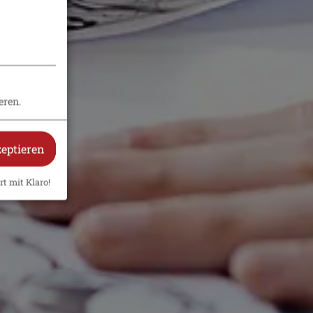
eren.
zeptieren
rt mit Klaro!