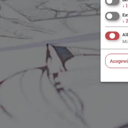
↓
1
Ex
↓
Al
Mi
Ausgewä