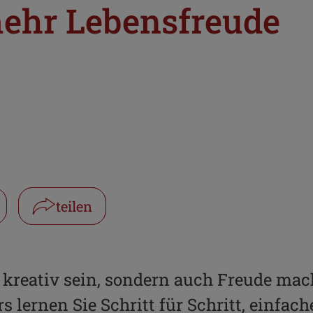
mehr Lebensfreude
teilen
Facebook
WhatsApp
 kreativ sein, sondern auch Freude mac
s lernen Sie Schritt für Schritt, einfac
Link kopieren