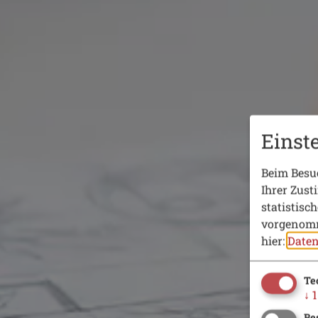
Einst
Beim Besuc
Ihrer Zust
statistisc
vorgenomm
hier:
Daten
Te
↓
1
Be