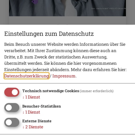
10. Oktober 2026
Einstellungen zum Datenschutz
Gesundheit & Wellness
Beim Besuch unserer Website werden Informationen über Sie
NEU - Kieferbalance – Entspannung
verarbeitet. Mit Ihrer Zustimmung können diese auch an
für Kiefer, Nacken und Schultern
Dritte, z.B. zum Zweck der statistischen Auswertung,
übermittelt werden. Sie können die hier vorgenommenen
Einstellungen jederzeit abändern.
Mehr dazu erfahren Sie hier:
Datenschutzerklärung
/
Impressum
.
Technisch notwendige Cookies
(immer erforderlich)
↓
1
Dienst
Besucher-Statistiken
↓
1
Dienst
Externe Dienste
↓
2
Dienste