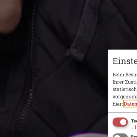
Einst
Beim Besuc
Ihrer Zust
statistisc
vorgenomm
hier:
Daten
Te
↓
1
Be