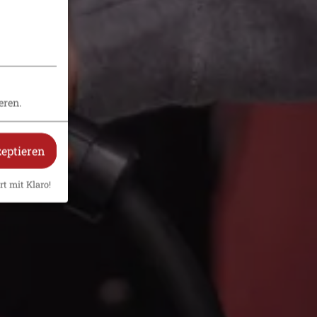
eren.
zeptieren
rt mit Klaro!