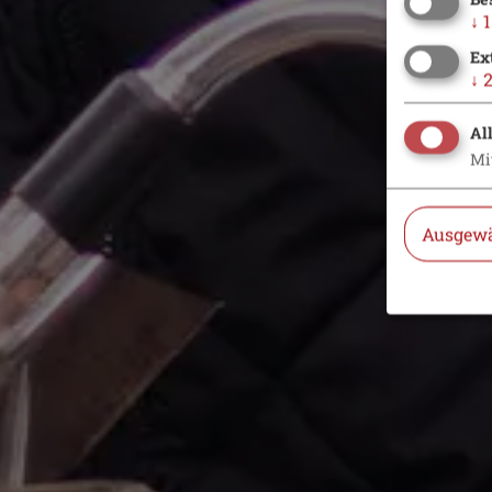
↓
1
Ex
↓
Al
Mi
Ausgewä