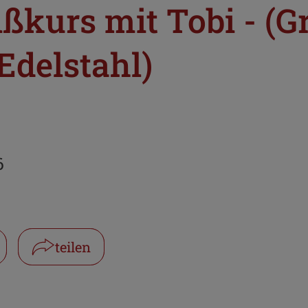
ßkurs mit Tobi - (
delstahl)
6
teilen
Facebook