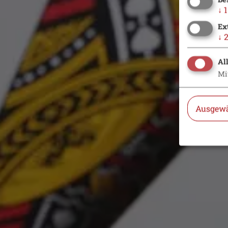
↓
1
Ex
↓
Al
Mi
Ausgewä