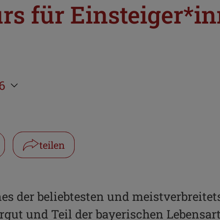
s für Einsteiger*i
6
teilen
Facebook
WhatsApp
nes der beliebtesten und meistverbreite
turgut und Teil der bayerischen Lebensa
Link kopieren