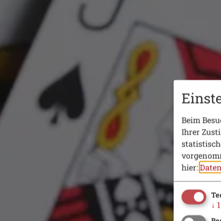
Einst
Beim Besuc
Ihrer Zust
statistisc
vorgenomm
hier:
Daten
Te
↓
1
Be