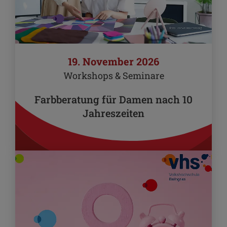
19. November 2026
Workshops & Seminare
Farbberatung für Damen nach 10
Jahreszeiten