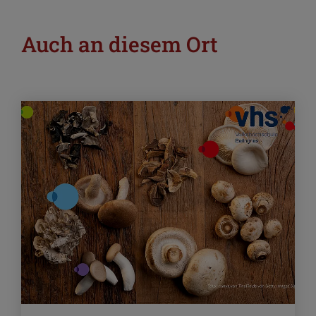
Auch an diesem Ort