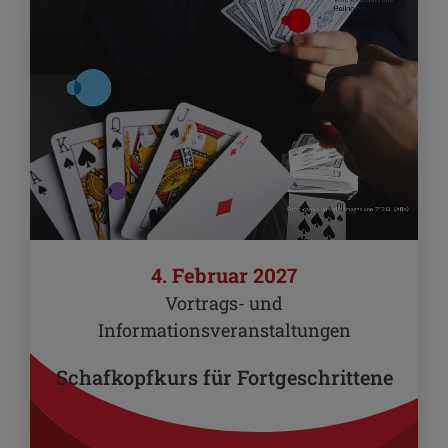
4. Februar 2027
Vortrags- und
Informationsveranstaltungen
Schafkopfkurs für Fortgeschrittene