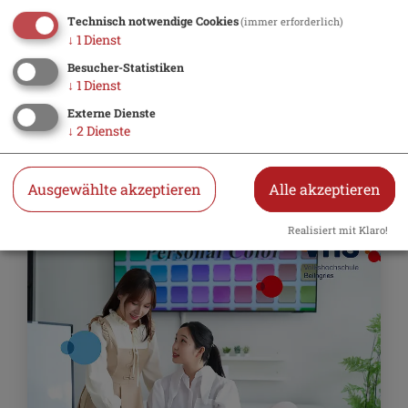
Technisch notwendige Cookies
(immer erforderlich)
↓
1
Dienst
Besucher-Statistiken
16. Oktober 2026
↓
1
Dienst
Kreative Gestaltung
Externe Dienste
↓
2
Dienste
Top gestylt in fünf Minuten
Ausgewählte akzeptieren
Alle akzeptieren
Realisiert mit Klaro!