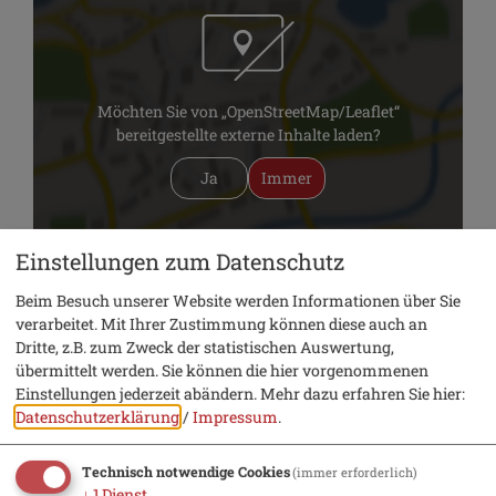
Möchten Sie von „OpenStreetMap/Leaflet“
bereitgestellte externe Inhalte laden?
Ja
Immer
Einstellungen zum Datenschutz
Historische Beilngrieser Innenstadt
Hauptstraße
Beim Besuch unserer Website werden Informationen über Sie
92339 Beilngries
verarbeitet. Mit Ihrer Zustimmung können diese auch an
Dritte, z.B. zum Zweck der statistischen Auswertung,
übermittelt werden. Sie können die hier vorgenommenen
Einstellungen jederzeit abändern.
Mehr dazu erfahren Sie hier:
Datenschutzerklärung
/
Impressum
.
Kontakt
Technisch notwendige Cookies
(immer erforderlich)
↓
1
Dienst