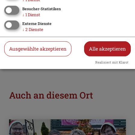
Touristikverband Beilngries e.V.
Besucher-Statistiken
Hauptstr. 14
↓
1
Dienst
92339 Beilngries
Externe Dienste
↓
2
Dienste
08461 8435
E-Mail
Ausgewählte akzeptieren
Alle akzeptieren
Website
Realisiert mit Klaro!
Auch an diesem Ort