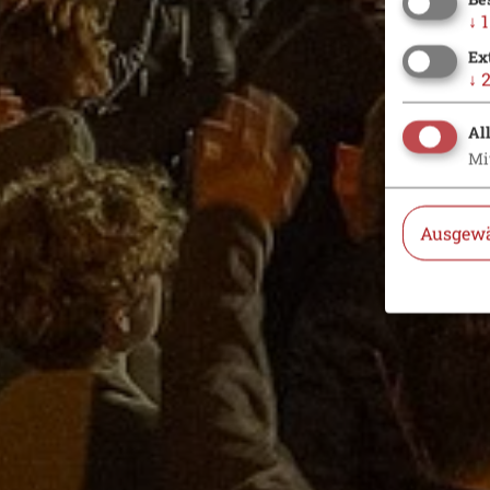
↓
1
Ex
↓
Al
Mi
Ausgewä