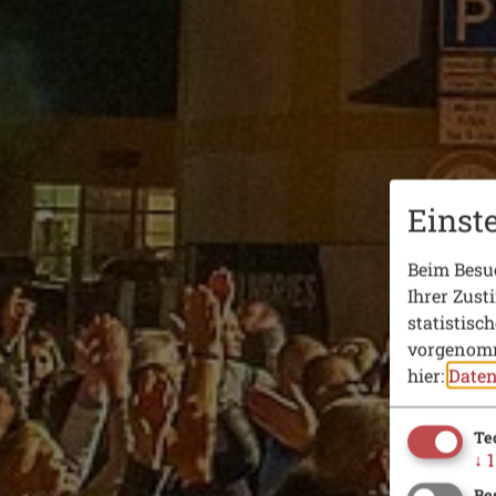
Einst
Beim Besuc
Ihrer Zust
statistisc
vorgenomm
hier:
Daten
Te
↓
1
Be