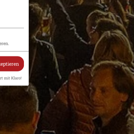
eren.
zeptieren
rt mit Klaro!