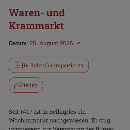
Waren- und
Krammarkt
Datum
:
25. August 2026
in Kalender importieren
teilen
Facebook
WhatsApp
Seit 1407 ist in Beilngries ein
Wochenmarkt nachgewiesen. Er trug
Link kopieren
vorwiegend zur Versorgung der Bürger