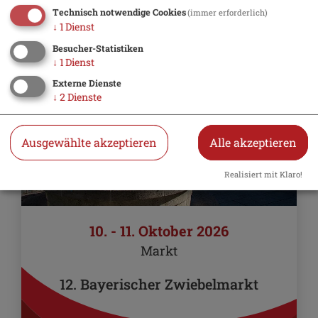
Tipp
Technisch notwendige Cookies
(immer erforderlich)
↓
1
Dienst
Besucher-Statistiken
↓
1
Dienst
Externe Dienste
↓
2
Dienste
Ausgewählte akzeptieren
Alle akzeptieren
Realisiert mit Klaro!
10. - 11. Oktober 2026
Markt
12. Bayerischer Zwiebelmarkt