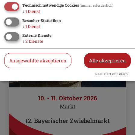
Tipp
Technisch notwendige Cookies
(immer erforderlich)
↓
1
Dienst
Besucher-Statistiken
↓
1
Dienst
Externe Dienste
↓
2
Dienste
Ausgewählte akzeptieren
Alle akzeptieren
Realisiert mit Klaro!
10. - 11. Oktober 2026
Markt
12. Bayerischer Zwiebelmarkt