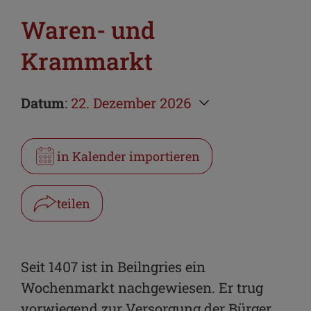
Waren- und
Krammarkt
Datum
:
22. Dezember 2026
in Kalender importieren
teilen
Facebook
WhatsApp
Seit 1407 ist in Beilngries ein
Wochenmarkt nachgewiesen. Er trug
Link kopieren
vorwiegend zur Versorgung der Bürger