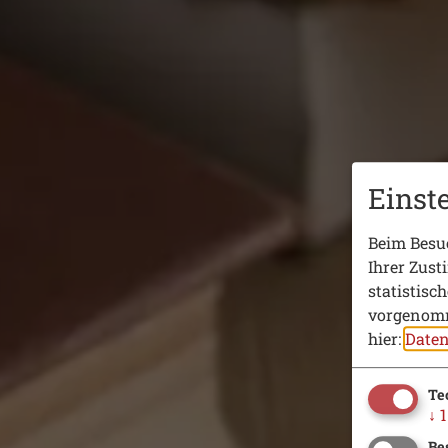
Einst
Beim Besuc
Ihrer Zust
statistisc
vorgenomm
hier:
Daten
Te
↓
1
Be