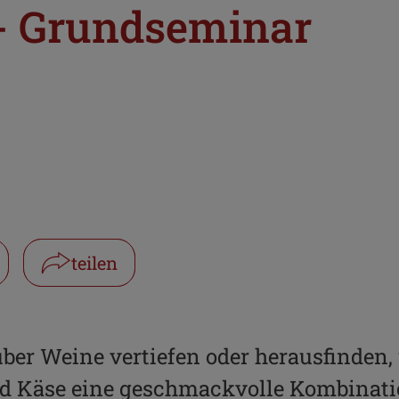
- Grundseminar
teilen
Facebook
WhatsApp
über Weine vertiefen oder herausfinde
d Käse eine geschmackvolle Kombinatio
Link kopieren