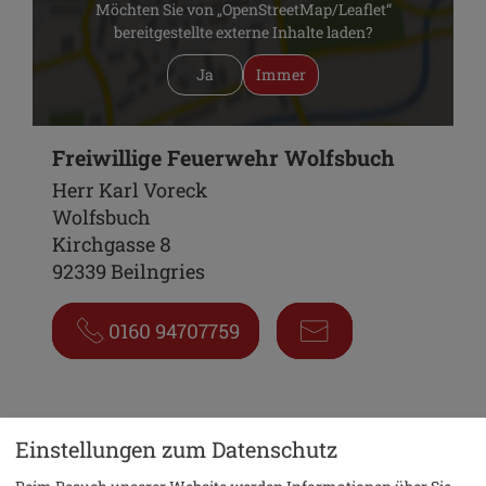
Möchten Sie von „OpenStreetMap/Leaflet“
bereitgestellte externe Inhalte laden?
Ja
Immer
Freiwillige Feuerwehr Wolfsbuch
Herr Karl Voreck
Wolfsbuch
Kirchgasse 8
92339 Beilngries
0160 94707759
Einstellungen zum Datenschutz