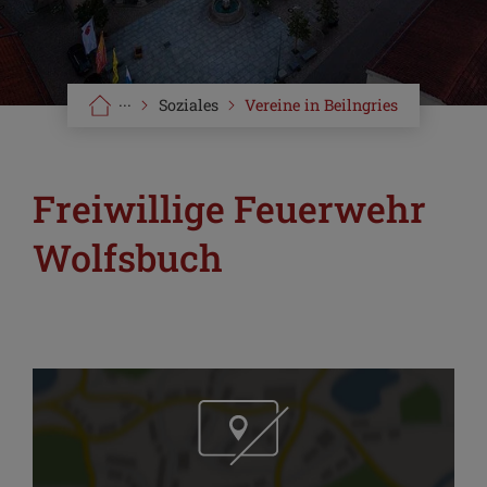
···
Soziales
Vereine in Beilngries
Freiwillige Feuerwehr
Wolfsbuch