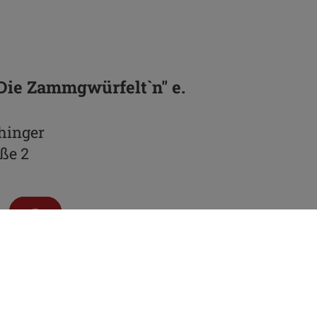
"Die Zammgwürfelt`n" e.
hinger
ße 2