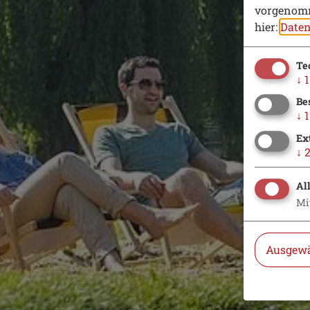
vorgenomm
hier:
Daten
Te
↓
1
Be
↓
1
Ex
↓
Al
Mi
Ausgewä