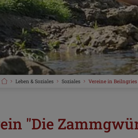
Leben & Soziales
Soziales
Vereine in Beilngries
rein "Die Zammgwürfe