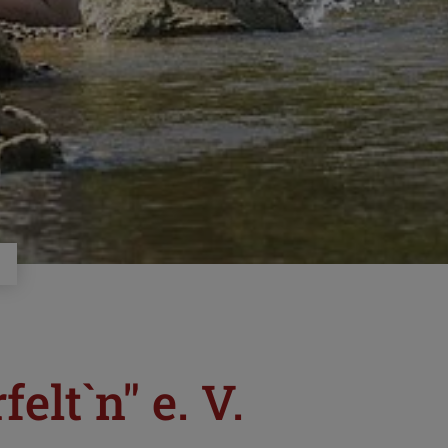
lt`n" e. V.