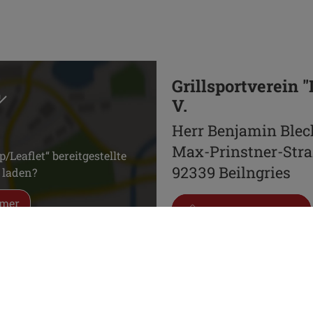
Grillsportverein 
V.
Herr Benjamin Blec
Max-Prinstner-Stra
Leaflet“ bereitgestellte
92339 Beilngries
 laden?
mer
0170 5590371