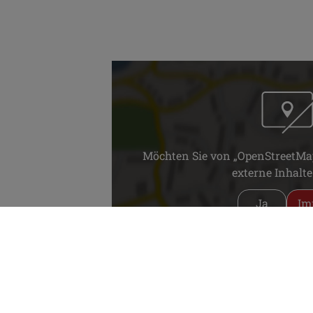
Möchten Sie von „OpenStreetMap/
externe Inhalte
Ja
Im